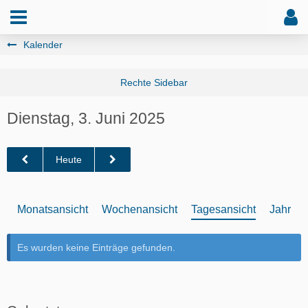
Kalender
Dienstag, 3. Juni 2025
Heute
Monatsansicht
Wochenansicht
Tagesansicht
Jahresa
Es wurden keine Einträge gefunden.