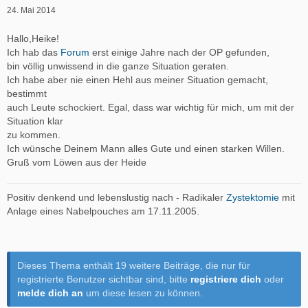
24. Mai 2014
Hallo,Heike!
Ich hab das
Forum
erst einige Jahre nach der OP gefunden,
bin völlig unwissend in die ganze Situation geraten.
Ich habe aber nie einen Hehl aus meiner Situation gemacht,
bestimmt
auch Leute schockiert. Egal, dass war wichtig für mich, um mit der
Situation klar
zu kommen.
Ich wünsche Deinem Mann alles Gute und einen starken Willen.
Gruß vom Löwen aus der Heide
Positiv denkend und lebenslustig nach - Radikaler
Zystektomie
mit
Anlage eines Nabelpouches am 17.11.2005.
Dieses Thema enthält 19 weitere Beiträge, die nur für
registrierte Benutzer sichtbar sind, bitte
registriere dich
oder
melde dich an
um diese lesen zu können.