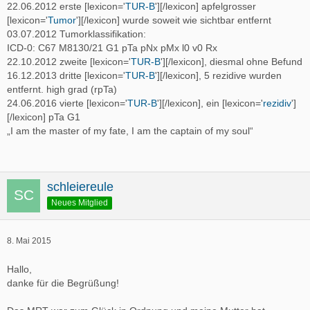
22.06.2012 erste [lexicon='
TUR-B
'][/lexicon] apfelgrosser
[lexicon='
Tumor
'][/lexicon] wurde soweit wie sichtbar entfernt
03.07.2012 Tumorklassifikation:
ICD-0: C67 M8130/21 G1 pTa pNx pMx l0 v0 Rx
22.10.2012 zweite [lexicon='
TUR-B
'][/lexicon], diesmal ohne Befund
16.12.2013 dritte [lexicon='
TUR-B
'][/lexicon], 5 rezidive wurden
entfernt. high grad (rpTa)
24.06.2016 vierte [lexicon='
TUR-B
'][/lexicon], ein [lexicon='
rezidiv
']
[/lexicon] pTa G1
„I am the master of my fate, I am the captain of my soul“
schleiereule
Neues Mitglied
8. Mai 2015
Hallo,
danke für die Begrüßung!