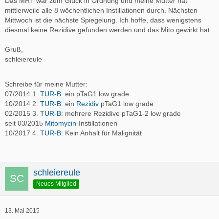
Das MRT war zum Glück in Ordnung und meine Mutter hat
mittlerweile alle 8 wöchentlichen Instillationen durch. Nächsten
Mittwoch ist die nächste Spiegelung. Ich hoffe, dass wenigstens
diesmal keine Rezidive gefunden werden und das Mito gewirkt hat.
Gruß,
schleiereule
Schreibe für meine Mutter:
07/2014 1.
TUR-B
: ein pTaG1 low grade
10/2014 2.
TUR-B
: ein
Rezidiv
pTaG1 low grade
02/2015 3.
TUR-B
: mehrere Rezidive pTaG1-2 low grade
seit 03/2015
Mitomycin
-Instillationen
10/2017 4.
TUR-B
: Kein Anhalt für Malignität
schleiereule
Neues Mitglied
13. Mai 2015