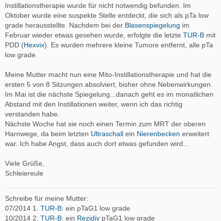
Instillationstherapie wurde für nicht notwendig befunden. Im
Oktober wurde eine suspekte Stelle entdeckt, die sich als pTa low
grade herausstellte. Nachdem bei der
Blasenspiegelung
im
Februar wieder etwas gesehen wurde, erfolgte die letzte
TUR-B
mit
PDD (
Hexvix
). Es wurden mehrere kleine Tumore entfernt, alle pTa
low grade.
Meine Mutter macht nun eine Mito-Instillationstherapie und hat die
ersten 5 von 8 Sitzungen absolviert, bisher ohne Nebenwirkungen.
Im Mai ist die nächste Spiegelung...danach geht es im monatlichen
Abstand mit den Instillationen weiter, wenn ich das richtig
verstanden habe.
Nächste Woche hat sie noch einen Termin zum MRT der oberen
Harnwege, da beim letzten
Ultraschall
ein
Nierenbecken
erweitert
war. Ich habe Angst, dass auch dort etwas gefunden wird...
Viele Grüße,
Schleiereule
Schreibe für meine Mutter:
07/2014 1.
TUR-B
: ein pTaG1 low grade
10/2014 2.
TUR-B
: ein
Rezidiv
pTaG1 low grade