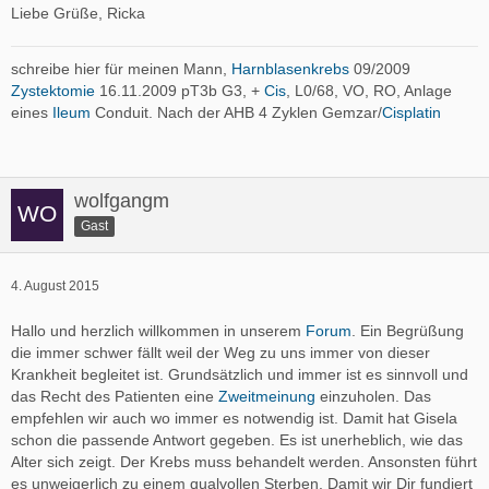
Liebe Grüße, Ricka
schreibe hier für meinen Mann,
Harnblasenkrebs
09/2009
Zystektomie
16.11.2009 pT3b G3, +
Cis
, L0/68, VO, RO, Anlage
eines
Ileum
Conduit. Nach der AHB 4 Zyklen Gemzar/
Cisplatin
wolfgangm
Gast
4. August 2015
Hallo und herzlich willkommen in unserem
Forum
. Ein Begrüßung
die immer schwer fällt weil der Weg zu uns immer von dieser
Krankheit begleitet ist. Grundsätzlich und immer ist es sinnvoll und
das Recht des Patienten eine
Zweitmeinung
einzuholen. Das
empfehlen wir auch wo immer es notwendig ist. Damit hat Gisela
schon die passende Antwort gegeben. Es ist unerheblich, wie das
Alter sich zeigt. Der Krebs muss behandelt werden. Ansonsten führt
es unweigerlich zu einem qualvollen Sterben. Damit wir Dir fundiert