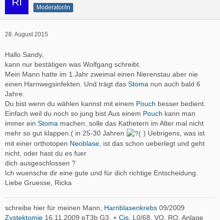
Moderator/in
28. August 2015
Hallo Sandy,
kann nur bestätigen was Wolfgang schreibt.
Mein Mann hatte im 1.Jahr zweimal einen Nierenstau aber nie
einen Harnwegsinfekten. Und trägt das
Stoma
nun auch bald 6
Jahre.
Du bist wenn du wählen kannst mit einem
Pouch
besser bedient.
Einfach weil du noch so jung bist.Aus einem
Pouch
kann man
immer ein
Stoma
machen, solle das Kathetern im Alter mal nicht
mehr so gut klappen.( in 25-30 Jahren
) Uebrigens, was ist
mit einer orthotopen
Neoblase
, ist das schon ueberlegt und geht
nicht, oder hast du es fuer
dich ausgeschlossen ?
Ich wuensche dir eine gute und für dich richtige Entscheidung.
Liebe Gruesse, Ricka
schreibe hier für meinen Mann,
Harnblasenkrebs
09/2009
Zystektomie
16.11.2009 pT3b G3, +
Cis
, L0/68, VO, RO, Anlage