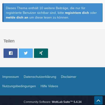
Dieses Thema enthält 10 weitere Beiträge, die nur für
registrierte Benutzer sichtbar sind, bitte
registriere dich
oder
melde dich an
um diese lesen zu können.
Teilen
Impressum
Datenschutzerklärung
Disclaimer
Nutzungsbedingungen
Hilfe Videos
Community-Software:
WoltLab Suite™ 5.4.34