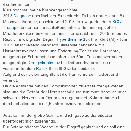
das hiermit tun.
Kurz nochmal meine Krankengeschichte.
2012
Diagnose
oberflächiger Blasenkrebs Ta high grade, dann 8x
Mitomycintherapie, anschließend 2013 Ta low grade, dann
BCG
-
Therapie
begonnen, anschließend infolge Behandlungsfehler
Miliartuberkulose bekommen und Therapieabbruch. 2015 erneutes
Rezdiv Ta low grade, Beginn
Hyperthermie
16x Frankfurt (M) - Juni
2017, anschließend mehrfach Blasensteinabgänge mit
Harnröhrenverschlüssen und Entfernung/Schlitzung Harnröhre,
ausgeprägte Schrumpfblase mit zuletzt 50ml Fassungsvermögen,
ausgeprägte
Dranginkontinenz
bei Detrusorhyperreflexie mit
vesikoureteralem
Reflux
II.bis III.Grades beidseits.
Aufgrund der vielen Eingriffe ist die Harnröhre sehr lädiert und
verengt.
Da die Abstände mit den Komplikationen zuletzt kürzer geworden
sind und die Gefahr der Nierenschädigung zunimmt, habe ich mich
schweren Herzens zur Operation angemeldet. 8 Jahre habe ich
durchgehalten und bin 4,5 Jahre rezidivfrei geblieben.
Jetzt kommt der große Schnitt und ich gebe zu die Situation
überfordert mich zusehends.
Für Anfang nächste Woche ist der Eingriff geplant und es soll eine