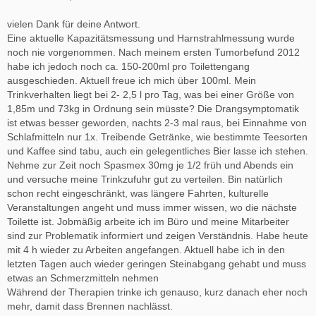
vielen Dank für deine Antwort.
Eine aktuelle Kapazitätsmessung und Harnstrahlmessung wurde
noch nie vorgenommen. Nach meinem ersten Tumorbefund 2012
habe ich jedoch noch ca. 150-200ml pro Toilettengang
ausgeschieden. Aktuell freue ich mich über 100ml. Mein
Trinkverhalten liegt bei 2- 2,5 l pro Tag, was bei einer Größe von
1,85m und 73kg in Ordnung sein müsste? Die Drangsymptomatik
ist etwas besser geworden, nachts 2-3 mal raus, bei Einnahme von
Schlafmitteln nur 1x. Treibende Getränke, wie bestimmte Teesorten
und Kaffee sind tabu, auch ein gelegentliches Bier lasse ich stehen.
Nehme zur Zeit noch Spasmex 30mg je 1/2 früh und Abends ein
und versuche meine Trinkzufuhr gut zu verteilen. Bin natürlich
schon recht eingeschränkt, was längere Fahrten, kulturelle
Veranstaltungen angeht und muss immer wissen, wo die nächste
Toilette ist. Jobmäßig arbeite ich im Büro und meine Mitarbeiter
sind zur Problematik informiert und zeigen Verständnis. Habe heute
mit 4 h wieder zu Arbeiten angefangen. Aktuell habe ich in den
letzten Tagen auch wieder geringen Steinabgang gehabt und muss
etwas an Schmerzmitteln nehmen
Während der Therapien trinke ich genauso, kurz danach eher noch
mehr, damit dass Brennen nachlässt.