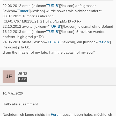
22.06.2012 erste [lexicon='
TUR-B
'][/lexicon] apfelgrosser
[lexicon='
Tumor
'][/lexicon] wurde soweit wie sichtbar entfernt
03.07.2012 Tumorklassifikation:
ICD-0: C67 M8130/21 G1 pTa pNx pMx l0 v0 Rx
22.10.2012 zweite [lexicon='
TUR-B
'][/lexicon], diesmal ohne Befund
16.12.2013 dritte [lexicon='
TUR-B
'][/lexicon], 5 rezidive wurden
entfernt. high grad (rpTa)
24.06.2016 vierte [lexicon='
TUR-B
'][/lexicon], ein [lexicon='
rezidiv
']
[/lexicon] pTa G1
„I am the master of my fate, I am the captain of my soul“
Jens
Gast
10. März 2020
Hallo alle zusammen!
Nachdem ich lange nichts im
Forum
geschrieben habe, möchte ich