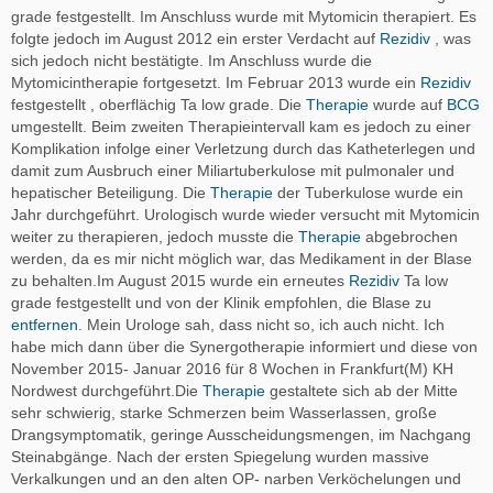
grade festgestellt. Im Anschluss wurde mit Mytomicin therapiert. Es
folgte jedoch im August 2012 ein erster Verdacht auf
Rezidiv
, was
sich jedoch nicht bestätigte. Im Anschluss wurde die
Mytomicintherapie fortgesetzt. Im Februar 2013 wurde ein
Rezidiv
festgestellt , oberflächig Ta low grade. Die
Therapie
wurde auf
BCG
umgestellt. Beim zweiten Therapieintervall kam es jedoch zu einer
Komplikation infolge einer Verletzung durch das Katheterlegen und
damit zum Ausbruch einer Miliartuberkulose mit pulmonaler und
hepatischer Beteiligung. Die
Therapie
der Tuberkulose wurde ein
Jahr durchgeführt. Urologisch wurde wieder versucht mit Mytomicin
weiter zu therapieren, jedoch musste die
Therapie
abgebrochen
werden, da es mir nicht möglich war, das Medikament in der Blase
zu behalten.Im August 2015 wurde ein erneutes
Rezidiv
Ta low
grade festgestellt und von der Klinik empfohlen, die Blase zu
entfernen
. Mein Urologe sah, dass nicht so, ich auch nicht. Ich
habe mich dann über die Synergotherapie informiert und diese von
November 2015- Januar 2016 für 8 Wochen in Frankfurt(M) KH
Nordwest durchgeführt.Die
Therapie
gestaltete sich ab der Mitte
sehr schwierig, starke Schmerzen beim Wasserlassen, große
Drangsymptomatik, geringe Ausscheidungsmengen, im Nachgang
Steinabgänge. Nach der ersten Spiegelung wurden massive
Verkalkungen und an den alten OP- narben Verköchelungen und