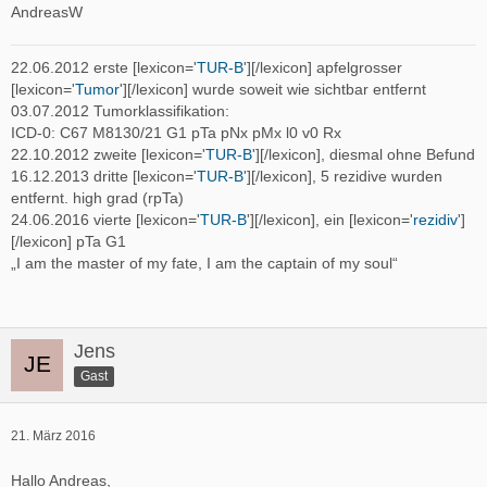
AndreasW
22.06.2012 erste [lexicon='
TUR-B
'][/lexicon] apfelgrosser
[lexicon='
Tumor
'][/lexicon] wurde soweit wie sichtbar entfernt
03.07.2012 Tumorklassifikation:
ICD-0: C67 M8130/21 G1 pTa pNx pMx l0 v0 Rx
22.10.2012 zweite [lexicon='
TUR-B
'][/lexicon], diesmal ohne Befund
16.12.2013 dritte [lexicon='
TUR-B
'][/lexicon], 5 rezidive wurden
entfernt. high grad (rpTa)
24.06.2016 vierte [lexicon='
TUR-B
'][/lexicon], ein [lexicon='
rezidiv
']
[/lexicon] pTa G1
„I am the master of my fate, I am the captain of my soul“
Jens
Gast
21. März 2016
Hallo Andreas,