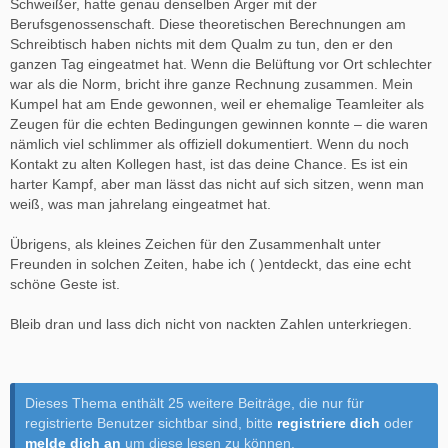
Schweißer, hatte genau denselben Ärger mit der
Berufsgenossenschaft. Diese theoretischen Berechnungen am
Schreibtisch haben nichts mit dem Qualm zu tun, den er den
ganzen Tag eingeatmet hat. Wenn die Belüftung vor Ort schlechter
war als die Norm, bricht ihre ganze Rechnung zusammen. Mein
Kumpel hat am Ende gewonnen, weil er ehemalige Teamleiter als
Zeugen für die echten Bedingungen gewinnen konnte – die waren
nämlich viel schlimmer als offiziell dokumentiert. Wenn du noch
Kontakt zu alten Kollegen hast, ist das deine Chance. Es ist ein
harter Kampf, aber man lässt das nicht auf sich sitzen, wenn man
weiß, was man jahrelang eingeatmet hat.
Übrigens, als kleines Zeichen für den Zusammenhalt unter
Freunden in solchen Zeiten, habe ich ( )entdeckt, das eine echt
schöne Geste ist.
Bleib dran und lass dich nicht von nackten Zahlen unterkriegen.
Dieses Thema enthält 25 weitere Beiträge, die nur für
registrierte Benutzer sichtbar sind, bitte
registriere dich
oder
melde dich an
um diese lesen zu können.