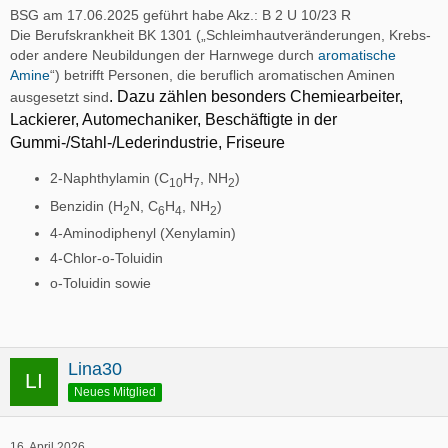
BSG am 17.06.2025 geführt habe Akz.: B 2 U 10/23 R
Die Berufskrankheit BK 1301 („Schleimhautveränderungen, Krebs-
oder andere Neubildungen der Harnwege durch
aromatische
Amine
“) betrifft Personen, die beruflich aromatischen Aminen
. Dazu zählen besonders Chemiearbeiter,
ausgesetzt sind
Lackierer, Automechaniker, Beschäftigte in der
Gummi-/Stahl-/Lederindustrie, Friseure
2-Naphthylamin (C
H
, NH
)
10
7
2
Benzidin (H
N, C
H
, NH
)
2
6
4
2
4-Aminodiphenyl (Xenylamin)
4-Chlor-o-Toluidin
o-Toluidin sowie
Lina30
Neues Mitglied
16. April 2026