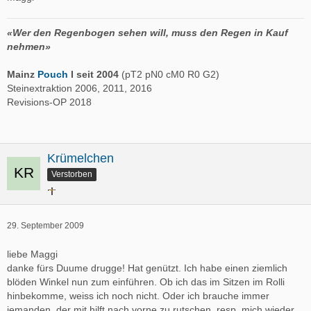
«Wer den Regenbogen sehen will, muss den Regen in Kauf
nehmen»
Mainz
Pouch
I seit 2004
(pT2 pN0 cM0 R0 G2)
Steinextraktion 2006, 2011, 2016
Revisions-OP 2018
Krümelchen
Verstorben
29. September 2009
liebe Maggi
danke fürs Duume drugge! Hat genützt. Ich habe einen ziemlich
blöden Winkel nun zum einführen. Ob ich das im Sitzen im Rolli
hinbekomme, weiss ich noch nicht. Oder ich brauche immer
jemanden, der mit hilft nach vorne zu rutschen, resp. mich wieder