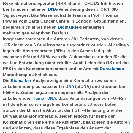
Rekombinations­reparatur (HRRm) und TORC1/2-Inhibitoren
bei Tumoren mit einer
DNA
-­Veränderung des mTOR/PI3K-
Signalweges. Das Wissenschaftlerteam um Prof. Thomas
Powles vom Barts Cancer Centre in London, Großbritannien,
bediente sich eines neuen
Biomarker
-gesteuerten,
mehrarmigen adaptiven Designs.
Insgesamt screenten die Autoren 391 Patienten, von denen
135 einem von 6 Studienarmen zugeordnet wurden. Allerdings
lagen die Ansprechraten (RRs) in den Armen lediglich
zwischen 9 % und 36 %, was die Wirksamkeitskriterien für die
weitere Entwicklung nicht erfüllte. Auch fielen das OS und das
PFS in den Kombinationsarmen und im Arm mit
Durvalumab
-
Monotherapie ähnlich aus.
Die
Biomarker
-Analyse zeigte eine Korrelation zwischen
zirkulierender plasmabasierter
DNA
(ctDNA) und Gewebe bei
FGFRm. Zudem ergab eine sequenzielle Analyse der
zirkulierenden
Tumor
-
DNA
, dass Veränderungen von FGFRm
mit dem klinischen Ergebnis korrelierten. „Unsere Daten
stützen die klinische Aktivität der FGFR-Hemmung und der
Durvalumab-Monotherapie, zeigen jedoch für keine der
Kombinationen eine erhöhte Aktivität“, bilanzieren die Autoren
und ergänzen, dass diese Ergebnisse den Ansatz der