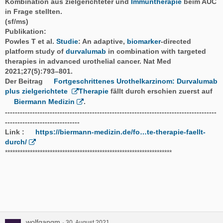
Kombination aus zielgerichteter und
Immuntherapie
beim AUC
in Frage stellten.
(sf/ms)
Publikation
:
Powles T et al.
Studie
: An adaptive,
biomarker
-directed
platform study of
durvalumab
in combination with targeted
therapies in advanced urothelial cancer. Nat Med
2021;27(5):793–801.
Der Beitrag
Fortgeschrittenes Urothelkarzinom: Durvalumab
plus zielgerichtete
Therapie
fällt durch erschien zuerst auf
Biermann Medizin
.
-------------------------------------------------------------------------------------
------------------------------
Link :
https://biermann-medizin.de/fo…te-therapie-faellt-
durch/
*******************************************************************
wolfgangm
30. August 2021