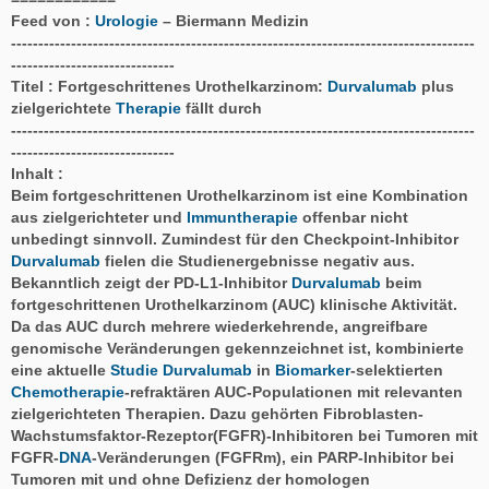
Feed von :
Urologie
– Biermann Medizin
-------------------------------------------------------------------------------------
------------------------------
Titel : Fortgeschrittenes Urothelkarzinom:
Durvalumab
plus
zielgerichtete
Therapie
fällt durch
-------------------------------------------------------------------------------------
------------------------------
Inhalt :
Beim fortgeschrittenen Urothelkarzinom ist eine Kombination
aus zielgerichteter und
Immuntherapie
offenbar nicht
unbedingt sinnvoll. Zumindest für den Checkpoint-Inhibitor
Durvalumab
fielen die Studienergebnisse negativ aus.
Bekanntlich zeigt der PD-L1-Inhibitor
Durvalumab
beim
fortgeschrittenen Urothelkarzinom (AUC) klinische Aktivität.
Da das AUC durch mehrere wiederkehrende, angreifbare
genomische Veränderungen gekennzeichnet ist, kombinierte
eine aktuelle
Studie
Durvalumab
in
Biomarker
-selektierten
Chemotherapie
-refraktären AUC-Populationen mit relevanten
zielgerichteten Therapien. Dazu gehörten Fibroblasten-
Wachstumsfaktor-Rezeptor(FGFR)-Inhibitoren bei Tumoren mit
FGFR-
DNA
-Veränderungen (FGFRm), ein PARP-Inhibitor bei
Tumoren mit und ohne Defizienz der homologen