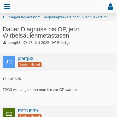
Siegelringkarzinom, Siegelringzellkarzinom, Urachuskarzinom, Adenokarzinom, Plattenepithelkarzinom, Plasmazytoides UK
Dauer Diagnose bis OP, jetzt
Wirbelsäulenmetastasen
joerg63
17. Juli 2025
Erledigt
joerg63
Seniormitglied
17. Juli 2025
T2G3,wie lange kann man bis zur OP warten
EZTU999
Seniormitglied