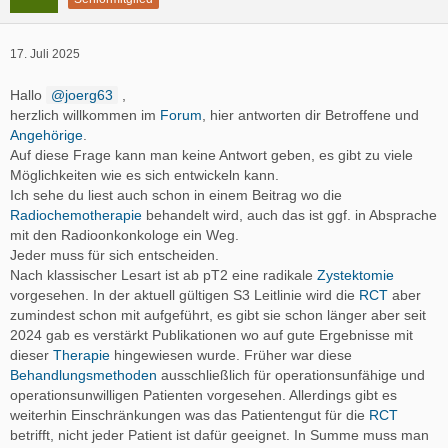
17. Juli 2025
Hallo
joerg63
,
herzlich willkommen im
Forum
, hier antworten dir Betroffene und
Angehörige
.
Auf diese Frage kann man keine Antwort geben, es gibt zu viele
Möglichkeiten wie es sich entwickeln kann.
Ich sehe du liest auch schon in einem Beitrag wo die
Radiochemotherapie
behandelt wird, auch das ist ggf. in Absprache
mit den Radioonkonkologe ein Weg.
Jeder muss für sich entscheiden.
Nach klassischer Lesart ist ab pT2 eine radikale
Zystektomie
vorgesehen. In der aktuell gültigen S3 Leitlinie wird die
RCT
aber
zumindest schon mit aufgeführt, es gibt sie schon länger aber seit
2024 gab es verstärkt Publikationen wo auf gute Ergebnisse mit
dieser
Therapie
hingewiesen wurde. Früher war diese
Behandlungsmethoden
ausschließlich für operationsunfähige und
operationsunwilligen Patienten vorgesehen. Allerdings gibt es
weiterhin Einschränkungen was das Patientengut für die
RCT
betrifft, nicht jeder Patient ist dafür geeignet. In Summe muss man