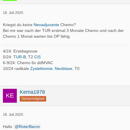
18. Juli 2025
Kriegst du keine
Neoadjuvante
Chemo?
Bei mir war nach der TUR erstmal 3 Monate Chemo und nach der
Chemo 1 Monat warten bis OP fähig.
4/24: Erstdiagnose
5/24:
TUR-B
, T2
CiS
6-9/24: Chemo 6x ddMVAC
10/24 radikale
Zystektomie
,
Neoblase
, T0
Kema1978
Seniormitglied
18. Juli 2025
Hallo
RoterBaron