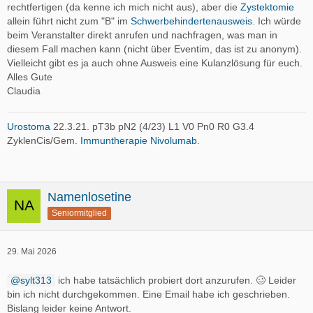
rechtfertigen (da kenne ich mich nicht aus), aber die
Zystektomie
allein führt nicht zum "B" im
Schwerbehindertenausweis
. Ich würde
beim Veranstalter direkt anrufen und nachfragen, was man in
diesem Fall machen kann (nicht über Eventim, das ist zu anonym).
Vielleicht gibt es ja auch ohne Ausweis eine Kulanzlösung für euch.
Alles Gute
Claudia
Urostoma
22.3.21. pT3b pN2 (4/23) L1 V0 Pn0 R0 G3.4
ZyklenCis/Gem.
Immuntherapie
Nivolumab
.
Namenlosetine
Seniormitglied
29. Mai 2026
sylt313
ich habe tatsächlich probiert dort anzurufen. 🥴 Leider
bin ich nicht durchgekommen. Eine Email habe ich geschrieben.
Bislang leider keine Antwort.