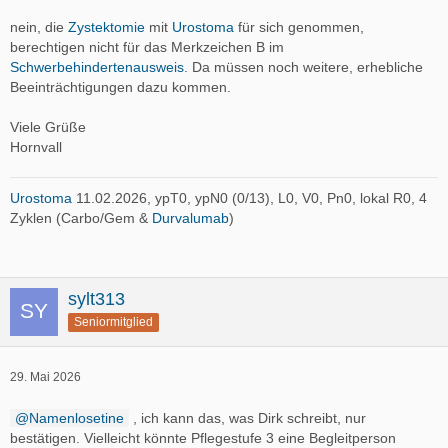
nein, die
Zystektomie
mit
Urostoma
für sich genommen,
berechtigen nicht für das Merkzeichen B im
Schwerbehindertenausweis
. Da müssen noch weitere, erhebliche
Beeinträchtigungen dazu kommen.
Viele Grüße
Hornvall
Urostoma
11.02.2026, ypT0, ypN0 (0/13), L0, V0, Pn0, lokal R0, 4
Zyklen (Carbo/Gem &
Durvalumab
)
sylt313
Seniormitglied
29. Mai 2026
Namenlosetine
, ich kann das, was Dirk schreibt, nur
bestätigen. Vielleicht könnte Pflegestufe 3 eine Begleitperson