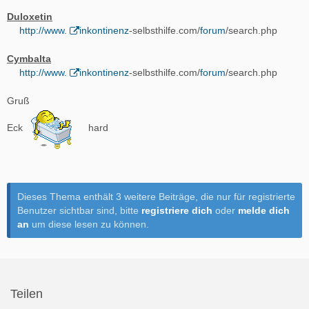
Duloxetin
http://www.
inkontinenz
-selbsthilfe.com/
forum
/search.php
Cymbalta
http://www.
inkontinenz
-selbsthilfe.com/
forum
/search.php
Gruß
Eck
hard
Dieses Thema enthält 3 weitere Beiträge, die nur für registrierte
Benutzer sichtbar sind, bitte
registriere dich
oder
melde dich
an
um diese lesen zu können.
Teilen