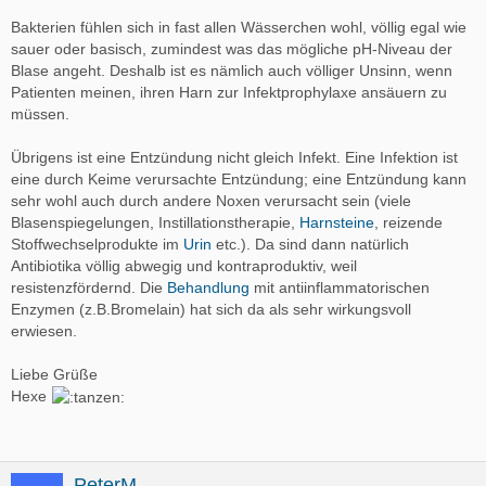
Bakterien fühlen sich in fast allen Wässerchen wohl, völlig egal wie
sauer oder basisch, zumindest was das mögliche pH-Niveau der
Blase angeht. Deshalb ist es nämlich auch völliger Unsinn, wenn
Patienten meinen, ihren Harn zur Infektprophylaxe ansäuern zu
müssen.
Übrigens ist eine Entzündung nicht gleich Infekt. Eine Infektion ist
eine durch Keime verursachte Entzündung; eine Entzündung kann
sehr wohl auch durch andere Noxen verursacht sein (viele
Blasenspiegelungen, Instillationstherapie,
Harnsteine
, reizende
Stoffwechselprodukte im
Urin
etc.). Da sind dann natürlich
Antibiotika völlig abwegig und kontraproduktiv, weil
resistenzfördernd. Die
Behandlung
mit antiinflammatorischen
Enzymen (z.B.Bromelain) hat sich da als sehr wirkungsvoll
erwiesen.
Liebe Grüße
Hexe
PeterM