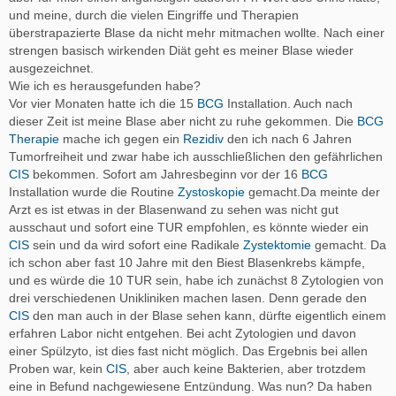
und meine, durch die vielen Eingriffe und Therapien
überstrapazierte Blase da nicht mehr mitmachen wollte. Nach einer
strengen basisch wirkenden Diät geht es meiner Blase wieder
ausgezeichnet.
Wie ich es herausgefunden habe?
Vor vier Monaten hatte ich die 15
BCG
Installation. Auch nach
dieser Zeit ist meine Blase aber nicht zu ruhe gekommen. Die
BCG
Therapie
mache ich gegen ein
Rezidiv
den ich nach 6 Jahren
Tumorfreiheit und zwar habe ich ausschließlichen den gefährlichen
CIS
bekommen. Sofort am Jahresbeginn vor der 16
BCG
Installation wurde die Routine
Zystoskopie
gemacht.Da meinte der
Arzt es ist etwas in der Blasenwand zu sehen was nicht gut
ausschaut und sofort eine TUR empfohlen, es könnte wieder ein
CIS
sein und da wird sofort eine Radikale
Zystektomie
gemacht. Da
ich schon aber fast 10 Jahre mit den Biest Blasenkrebs kämpfe,
und es würde die 10 TUR sein, habe ich zunächst 8 Zytologien von
drei verschiedenen Unikliniken machen lasen. Denn gerade den
CIS
den man auch in der Blase sehen kann, dürfte eigentlich einem
erfahren Labor nicht entgehen. Bei acht Zytologien und davon
einer Spülzyto, ist dies fast nicht möglich. Das Ergebnis bei allen
Proben war, kein
CIS
, aber auch keine Bakterien, aber trotzdem
eine in Befund nachgewiesene Entzündung. Was nun? Da haben