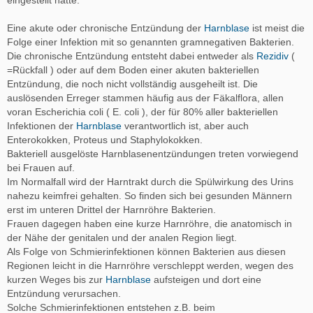
Eine akute oder chronische Entzündung der
Harnblase
ist meist die
Folge einer Infektion mit so genannten gramnegativen Bakterien.
Die chronische Entzündung entsteht dabei entweder als
Rezidiv
(
=Rückfall ) oder auf dem Boden einer akuten bakteriellen
Entzündung, die noch nicht vollständig ausgeheilt ist. Die
auslösenden Erreger stammen häufig aus der Fäkalflora, allen
voran Escherichia coli ( E. coli ), der für 80% aller bakteriellen
Infektionen der
Harnblase
verantwortlich ist, aber auch
Enterokokken, Proteus und Staphylokokken.
Bakteriell ausgelöste Harnblasenentzündungen treten vorwiegend
bei Frauen auf.
Im Normalfall wird der Harntrakt durch die Spülwirkung des Urins
nahezu keimfrei gehalten. So finden sich bei gesunden Männern
erst im unteren Drittel der Harnröhre Bakterien.
Frauen dagegen haben eine kurze Harnröhre, die anatomisch in
der Nähe der genitalen und der analen Region liegt.
Als Folge von Schmierinfektionen können Bakterien aus diesen
Regionen leicht in die Harnröhre verschleppt werden, wegen des
kurzen Weges bis zur
Harnblase
aufsteigen und dort eine
Entzündung verursachen.
Solche Schmierinfektionen entstehen z.B. beim