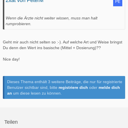
Zitat von PeterM
Wenn die Ärzte nicht weiter wissen, muss man halt
rumprobieren.
Geht mir auch nicht selten so :-). Auf welche Art und Weise bringst
Du denn den Wert ins basische (Mittel + Dosierung)??
Nice day!
Dieses Thema enthält 3 weitere Beiträge, die nur für registrierte
Benutzer sichtbar sind, bitte
registriere dich
oder
melde dich
an
um diese lesen zu können.
Teilen