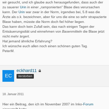
wir gesucht, und ich glaube auch herausgefunden, dass auch der
zu sauerer
Urin
in einer „ramponierten“ Blase dies verursachen
kann. Der
Urin
war zwar in der Norm, irgendwo bei, 5.8 was die
Ärzte als o.k. bezeichnen, aber für uns die eine so sehr strapazierte
Blase haben, müsste die Norm doch fiel höher liegen.
Das kann doch kein Zufall sein, das nach einigen Tagen der
Entsäuerungsdiät und einnehmen von
Basenmitteln
die Blase jetzt
nicht mehr ärgert.
Hat jemand ähnliche Erfahrung?
Ich wünsche euch allen noch einen schönen guten Tag.
PeterM.
eckhard11
Verstorben
18. Januar 2011
Hier ein Beitrag, den ich im November 2007 im Inko-
Forum
eingestellt hatte.