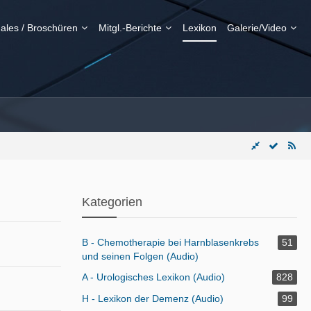
ales / Broschüren
Mitgl.-Berichte
Lexikon
Galerie/Video
Kategorien
B - Chemotherapie bei Harnblasenkrebs
51
und seinen Folgen (Audio)
A - Urologisches Lexikon (Audio)
828
H - Lexikon der Demenz (Audio)
99