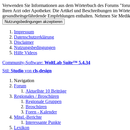
Verwenden Sie Informationen aus dem Wörterbuch des Forums "forum-
Ihren Arzt oder Apotheker. Die Artikel und Beschreibungen im Wörter
gesundheitsgefährdende Empfehlungen enthalten. Nehmen Sie Medikam
Impressum
Datenschutzerklärung
Disclaimer
Nutzungsbedingungen
Hilfe Videos
Community-Software:
WoltLab Suite™ 5.4.34
Stil:
Studio
von
cls-design
Navigation
Forum
Aktuellste 10 Beiträge
Regionales / Broschüren
Regionale Gruppen
Broschüren
Foren - Kalender
Mitgl.-Berichte
Interessante Punkte
Lexikon