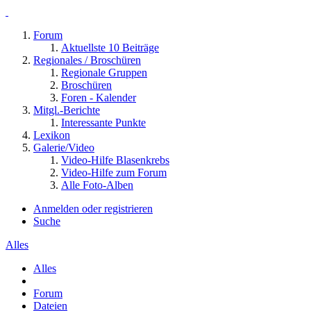
Forum
Aktuellste 10 Beiträge
Regionales / Broschüren
Regionale Gruppen
Broschüren
Foren - Kalender
Mitgl.-Berichte
Interessante Punkte
Lexikon
Galerie/Video
Video-Hilfe Blasenkrebs
Video-Hilfe zum Forum
Alle Foto-Alben
Anmelden oder registrieren
Suche
Alles
Alles
Forum
Dateien