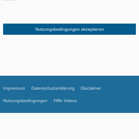
Impressum
Datenschutzerklärung
Disclaimer
Nutzungsbedingungen
Hilfe Videos
Community-Software:
WoltLab Suite™ 5.4.34
Stil:
Studio
von
cls-design