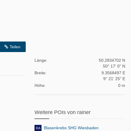
Teilen
Länge
50.2834702 N
50° 17' 0" N
Breite
9.3568497 E
9° 21' 25" E
Höhe
0 m
Weitere POIs von rainer
Blasenkrebs SHG Wiesbaden