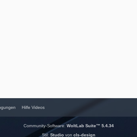
ngungen
Hilfe Videos
Community-Software:
WoltLab Suite™ 5.4.34
Stil:
Studio
von
cls-design