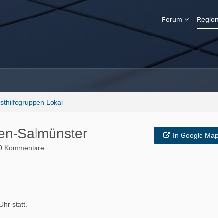
Forum
Region
sthilfegruppen Lokal
en-Salmünster
In Google Map
0 Kommentare
hr statt.