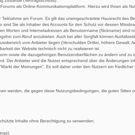
ag zustande (Vertragsschluss).
Forums als Online-Kommunikationsplattform. Hierzu wird Ihnen als Nut
er Teilnahme am Forum. Es gilt das uneingeschränkte Hausrecht des Be
o sind Sie als Inhaber des Accounts für den Schutz vor dessen Missbra
ten Worten und Internetadressen als Benutzername (Nickname) sind nic
gsfrei zum Abruf anzubieten. Auch bei aller Sorgfalt können Ausfallze
ssbereich vom Anbieter liegen (Verschulden Dritter, höhere Gewalt, Ang
arkeit der Website technisch nicht zu realisieren ist.
lattform sowie die dazugehörigen Benutzeroberflächen zu ändern und zu
ird. Der Anbieter wird die Nutzer entsprechend über die Änderungen in
r "Markt der Meinungen". Es soll daher unter den Nutzern ein friedlic
tlichen werden, die gegen diese Nutzungsbedingungen, die guten Sitten
chützte Inhalte ohne Berechtigung zu verwenden;
ings);