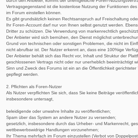
durch den Anbieter, kommt der unentgeltliche Foren-Nutzungsvertr
Vertragsgegenstand ist die kostenlose Nutzung der Funktionen des 
im Forum einstellen können.
Es gibt grundsätzlich keinen Rechtsanspruch auf Freischaltung od
Ihr Foren-Account darf nur von Ihnen selbst genutzt werden. Ebens
Dritter zu schützen. Die Verwendung von markenrechtlich geschütz
Der Anbieter wird sich bemühen, den Dienst möglichst unterbrechun
Grund von technischen oder sonstigen Problemen, die nicht im Einflu
nicht abrufbar ist. Der Nutzer erkennt an, dass eine 100%ige Verfügb
Der Anbieter behält sich das Recht vor, Inhalt und Struktur der P
geschlossenen Vertrags nicht oder nur unerheblich beeinträchtigt w
Sinn und Zweck des Forums ist ein an die Öffentlichkeit gerichtete
gepflegt werden.
2. Pflichten als Foren-Nutzer
Als Nutzer verpflichten Sie sich, dass Sie keine Beiträge veröffen
insbesondere untersagt,
beleidigende oder unwahre Inhalte zu veröffentlichen;
Spam über das System an andere Nutzer zu versenden;
gesetzlich, insbesondere durch das Urheber- und Markenrecht, ges
wettbewerbswidrige Handlungen vorzunehmen;
Ihr Thema mehrfach im Forum einzustellen (Verbot von Doppelpost