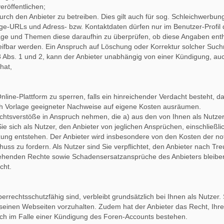
röffentlichen;
ch den Anbieter zu betreiben. Dies gilt auch für sog. Schleichwerbu
ge-URLs und Adress- bzw. Kontaktdaten dürfen nur im Benutzer-Profil 
iträge und Themen diese daraufhin zu überprüfen, ob diese Angaben entha
ifbar werden. Ein Anspruch auf Löschung oder Korrektur solcher Suc
 Abs. 1 und 2, kann der Anbieter unabhängig von einer Kündigung, au
hat,
Online-Plattform zu sperren, falls ein hinreichender Verdacht besteht
 Vorlage geeigneter Nachweise auf eigene Kosten ausräumen.
chtsverstöße in Anspruch nehmen, die a) aus den von Ihnen als Nutzer 
Sie sich als Nutzer, den Anbieter von jeglichen Ansprüchen, einschließ
ng entstehen. Der Anbieter wird insbesondere von den Kosten der notwe
uss zu fordern. Als Nutzer sind Sie verpflichtet, den Anbieter nach T
rgehenden Rechte sowie Schadensersatzansprüche des Anbieters bleibe
cht.
errechtsschutzfähig sind, verbleibt grundsätzlich bei Ihnen als Nutzer
 seinen Webseiten vorzuhalten. Zudem hat der Anbieter das Recht, Ihr
uch im Falle einer Kündigung des Foren-Accounts bestehen.