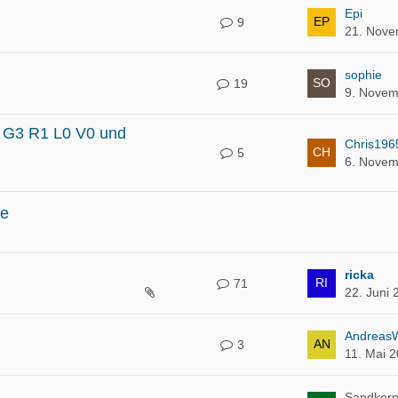
Epi
9
21. Nove
sophie
19
9. Novem
 G3 R1 L0 V0 und
Chris196
5
6. Novem
se
ricka
71
22. Juni 
Andreas
3
11. Mai 
Sandkor