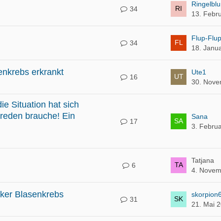
Ringelbl
34
13. Febr
Flup-Flu
34
18. Janu
senkrebs erkrankt
Ute1
16
30. Nove
ie Situation hat sich
 reden brauche! Ein
Sana
17
3. Febru
Tatjana
6
4. Novem
rker Blasenkrebs
skorpion
31
21. Mai 