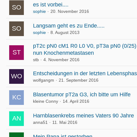
es ist vorbei....
sophie
20. November 2016
Langsam geht es zu Ende.....
sophie
8. August 2013
pT2c pN0 cM1 R0 L0 V0, pT3a pN0 (0/25)
nun Knochenmetastasen
stb
4. November 2016
Entscheidungen in der letzten Lebenspha
wolfgangm
21. September 2016
Blasentumor pT2a G3, ich bitte um Hilfe
kleine Conny
14. April 2016
Harnblasenkrebs meines Vaters 90 Jahre
anna51
11. Mai 2016
Mein Papa ist gestorben