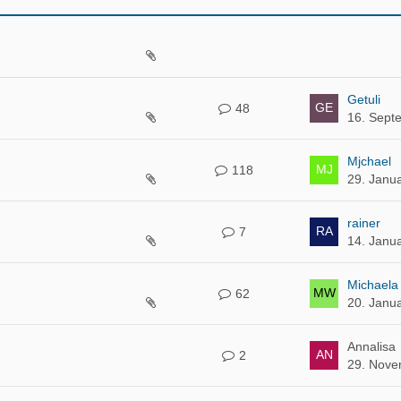
Getuli
48
16. Sept
Mjchael
118
29. Janu
rainer
7
14. Janu
Michaela
62
20. Janu
Annalisa
2
29. Nove