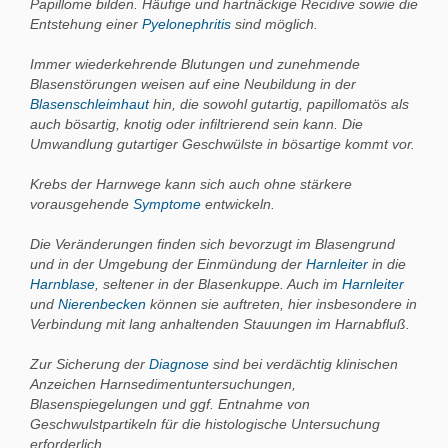
Papillome bilden. Häufige und hartnäckige Recidive sowie die
Entstehung einer
Pyelonephritis
sind möglich.
Immer wiederkehrende Blutungen und zunehmende
Blasenstörungen weisen auf eine Neubildung in der
Blasenschleimhaut
hin, die sowohl gutartig, papillomatös als
auch bösartig, knotig oder infiltrierend sein kann. Die
Umwandlung gutartiger Geschwülste in bösartige kommt vor.
Krebs der Harnwege kann sich auch ohne stärkere
vorausgehende
Symptome
entwickeln.
Die Veränderungen finden sich bevorzugt im Blasengrund
und in der Umgebung der Einmündung der
Harnleiter
in die
Harnblase
, seltener in der Blasenkuppe. Auch im
Harnleiter
und
Nierenbecken
können sie auftreten, hier insbesondere in
Verbindung mit lang anhaltenden Stauungen im Harnabfluß.
Zur Sicherung der
Diagnose
sind bei verdächtig klinischen
Anzeichen Harnsedimentuntersuchungen,
Blasenspiegelungen und ggf. Entnahme von
Geschwulstpartikeln für die histologische Untersuchung
erforderlich.