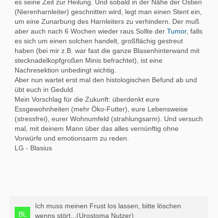
es seine Zeit zur Heilung. Und sobald in der Nähe der Ostien
(Nierenharnleiter) geschnitten wird, legt man einen Stent ein,
um eine Zunarbung des Harnleiters zu verhindern. Der muß
aber auch nach 6 Wochen wieder raus.Sollte der
Tumor
, falls
es sich um einen solchen handelt, großflächig gestreut
haben (bei mir z.B. war fast die ganze Blasenhinterwand mit
stecknadelkopfgroßen Minis befrachtet), ist eine
Nachresektion unbedingt wichtig.
Aber nun wartet erst mal den histologischen Befund ab und
übt euch in Geduld.
Mein Vorschlag für die Zukunft: überdenkt eure
Essgewohnheiten (mehr Öko-Futter), eure Lebensweise
(stressfrei), eurer Wohnumfeld (strahlungsarm). Und versuch
mal, mit deinem Mann über das alles vernünftig ohne
Vorwürfe und emotionsarm zu reden.
LG - Blasius
Ich muss meinen Frust los lassen, bitte löschen
wenns stört...(Urostoma Nutzer)