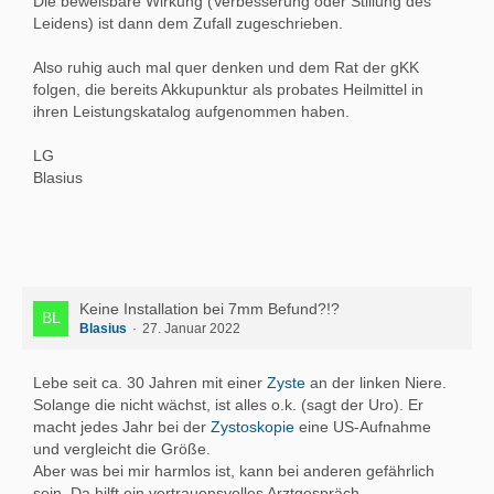
Die beweisbare Wirkung (Verbesserung oder Stillung des
Leidens) ist dann dem Zufall zugeschrieben.
Also ruhig auch mal quer denken und dem Rat der gKK
folgen, die bereits Akkupunktur als probates Heilmittel in
ihren Leistungskatalog aufgenommen haben.
LG
Blasius
Keine Installation bei 7mm Befund?!?
Blasius
27. Januar 2022
Lebe seit ca. 30 Jahren mit einer
Zyste
an der linken Niere.
Solange die nicht wächst, ist alles o.k. (sagt der Uro). Er
macht jedes Jahr bei der
Zystoskopie
eine US-Aufnahme
und vergleicht die Größe.
Aber was bei mir harmlos ist, kann bei anderen gefährlich
sein. Da hilft ein vertrauensvolles Arztgespräch.