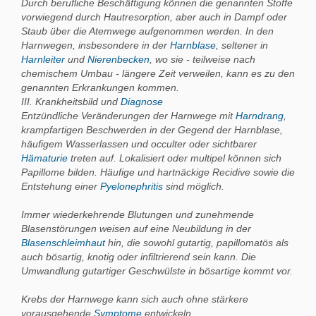
Durch berufliche Beschäftigung können die genannten Stoffe
vorwiegend durch Hautresorption, aber auch in Dampf oder
Staub über die Atemwege aufgenommen werden. In den
Harnwegen, insbesondere in der
Harnblase
, seltener in
Harnleiter
und
Nierenbecken
, wo sie - teilweise nach
chemischem Umbau - längere Zeit verweilen, kann es zu den
genannten Erkrankungen kommen.
III. Krankheitsbild und
Diagnose
Entzündliche Veränderungen der Harnwege mit
Harndrang
,
krampfartigen Beschwerden in der Gegend der Harnblase,
häufigem Wasserlassen und occulter oder sichtbarer
Hämaturie
treten auf. Lokalisiert oder multipel können sich
Papillome bilden. Häufige und hartnäckige Recidive sowie die
Entstehung einer
Pyelonephritis
sind möglich.
Immer wiederkehrende Blutungen und zunehmende
Blasenstörungen weisen auf eine Neubildung in der
Blasenschleimhaut
hin, die sowohl gutartig, papillomatös als
auch bösartig, knotig oder infiltrierend sein kann. Die
Umwandlung gutartiger Geschwülste in bösartige kommt vor.
Krebs der Harnwege kann sich auch ohne stärkere
vorausgehende
Symptome
entwickeln.