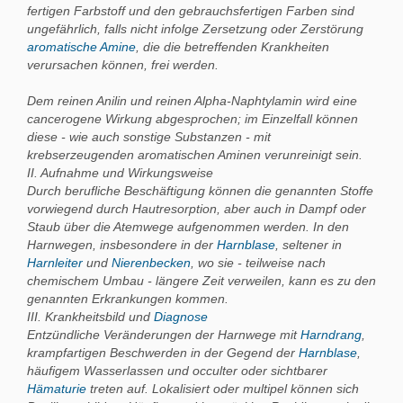
fertigen Farbstoff und den gebrauchsfertigen Farben sind
ungefährlich, falls nicht infolge Zersetzung oder Zerstörung
aromatische Amine
, die die betreffenden Krankheiten
verursachen können, frei werden.
Dem reinen Anilin und reinen Alpha-Naphtylamin wird eine
cancerogene Wirkung abgesprochen; im Einzelfall können
diese - wie auch sonstige Substanzen - mit
krebserzeugenden aromatischen Aminen verunreinigt sein.
II. Aufnahme und Wirkungsweise
Durch berufliche Beschäftigung können die genannten Stoffe
vorwiegend durch Hautresorption, aber auch in Dampf oder
Staub über die Atemwege aufgenommen werden. In den
Harnwegen, insbesondere in der
Harnblase
, seltener in
Harnleiter
und
Nierenbecken
, wo sie - teilweise nach
chemischem Umbau - längere Zeit verweilen, kann es zu den
genannten Erkrankungen kommen.
III. Krankheitsbild und
Diagnose
Entzündliche Veränderungen der Harnwege mit
Harndrang
,
krampfartigen Beschwerden in der Gegend der
Harnblase
,
häufigem Wasserlassen und occulter oder sichtbarer
Hämaturie
treten auf. Lokalisiert oder multipel können sich