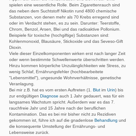
spielen eine wesentliche Rolle. Beim Zigarettenrauch sind
das neben dem Suchtstoff Nikotin rund 4800 chemische
Substanzen, von denen mehr als 70 Krebs erregend sind
oder im Verdacht stehen, es zu sein. Darunter: Teerstoffe,
Chrom, Benzol, Arsen, Blei und das radioaktive Pollonium.
Beispiele für toxische (hochgiftige) Substanzen sind:
Kohlenmonoxid, Blausäure, Stickoxide und das Seveso-Gift
Dioxin.
Viele dieser Einzelkomponenten wirken erst nach langer Zeit
oder wenn bestimmte Schwellenwerte überschritten werden.
Hinzu kommen körperliche Unzulänglichkeiten wie Stress, zu
wenig Schlaf, Ernährungsfehler (hochbearbeitete
"Lebensmittel"), ungesunde Wohnverhältnisse, genetische
Veranlagung.
Bei mir z.B. hat es vom ersten Auftreten (1.
Blut
im
Urin
) bis
zur endgültigen
Diagnose
auch 1 Jahr gedauert, was für ein
langsames Wachstum spricht. Außerdem war es das 7.
rauchfreie Jahr und 15 Jahre nach der beruflichen
Kontamination. Das es bei mir bisher nicht zu Rezidiven
gekommen ist, führe ich auf die gnadenlose
Behandlung
und
die konsequente Umstellung der Ernährungs- und
Lebensweise zurück.