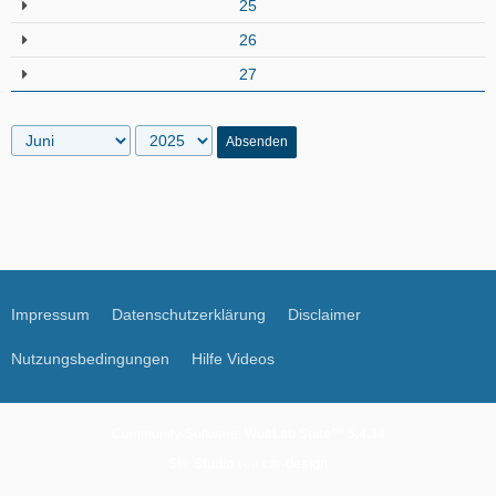
25
26
27
Absenden
Impressum
Datenschutzerklärung
Disclaimer
Nutzungsbedingungen
Hilfe Videos
Community-Software:
WoltLab Suite™ 5.4.34
Stil:
Studio
von
cls-design