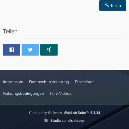
Teilen
Teilen
Impressum
Datenschutzerklärung
Disclaimer
Nutzungsbedingungen
Hilfe Videos
Community-Software:
WoltLab Suite™ 5.4.34
Stil:
Studio
von
cls-design