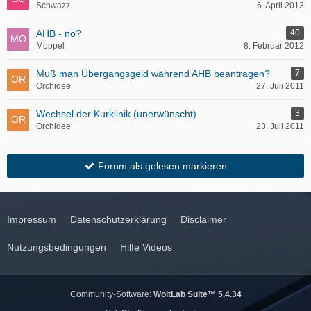
Schwazz
6. April 2013
AHB - nö?
40
Moppel
8. Februar 2012
Muß man Übergangsgeld während AHB beantragen?
7
Orchidee
27. Juli 2011
Wechsel der Kurklinik (unerwünscht)
3
Orchidee
23. Juli 2011
Forum als gelesen markieren
Impressum
Datenschutzerklärung
Disclaimer
Nutzungsbedingungen
Hilfe Videos
Community-Software:
WoltLab Suite™ 5.4.34