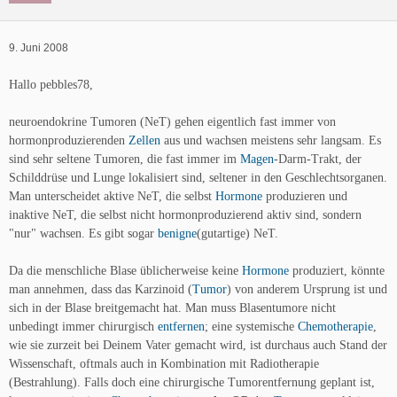
9. Juni 2008
Hallo pebbles78,
neuroendokrine Tumoren (NeT) gehen eigentlich fast immer von
hormonproduzierenden
Zellen
aus und wachsen meistens sehr langsam. Es
sind sehr seltene Tumoren, die fast immer im
Magen
-Darm-Trakt, der
Schilddrüse und Lunge lokalisiert sind, seltener in den Geschlechtsorganen.
Man unterscheidet aktive NeT, die selbst
Hormone
produzieren und
inaktive NeT, die selbst nicht hormonproduzierend aktiv sind, sondern
"nur" wachsen. Es gibt sogar
benigne
(gutartige) NeT.
Da die menschliche Blase üblicherweise keine
Hormone
produziert, könnte
man annehmen, dass das Karzinoid (
Tumor
) von anderem Ursprung ist und
sich in der Blase breitgemacht hat. Man muss Blasentumore nicht
unbedingt immer chirurgisch
entfernen
; eine systemische
Chemotherapie
,
wie sie zurzeit bei Deinem Vater gemacht wird, ist durchaus auch Stand der
Wissenschaft, oftmals auch in Kombination mit Radiotherapie
(Bestrahlung). Falls doch eine chirurgische Tumorentfernung geplant ist,