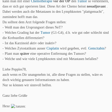
kann man mit einer
Chemotherapie
vor der OP
den
Tumor
so verkleinern,
dass er sich gut operieren lässt. Diese Art der Chemo heisst
neoadjuvant
.
Dabei werden auch die Metastasen in den Lymphknoten "plattgemacht",
zumindest hofft man das.
Du solltest dem Arzt folgende Fragen stellen:
- Weiß man den Ursprungsort dieses NeT?
- Welches Grading hat der
Tumor
(G1-G4), d.h. wie gut oder schlecht sind
die Krebszellen differenziert?
- Ist das Karzinoid aktiv oder inaktiv?
- Welches Zytostatikum ausser
Cisplatin
wird gegeben, evtl.
Gemcitabin
?
- Plant man
später
eine operative Entfernung des Tumors?
- Welche und wie viele Lymphknoten sind mit Metastasen befallen?
Liebe Pepples78,
auch wenn es Dir unangenehm ist, alle diese Fragen zu stellen, wäre es
doch wichtig genauere Informationen zu haben.
Nur so können wir sinnvoll helfen.
Ganz liebe Grüße
Hexe