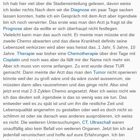
Ich hab hier viel über die Stadieneinteilung gelesen, davon weiss
ich leider nichts.Nach dem wir die
Diagnose
ein paar Tage sacken
lassen konnten, hatte ich ein Gespräch mit dem Arzt aber irgendwie
bin ich noch verwirrter. Das erste was man den Arzt ja fragt ist die
Prognose
aber da wollte er sich überhaupt nicht festlegen.
Vielelicht kann man das auch nicht. Er meinte man müsste erst die
zweite Chemo abwarten und das diese Krankheit definitv seine
Lebenszeit verkürzen wird aber was heisst das..1 Jahr, 5 Jahre, 10
Jahre.
Therapie
war bisher eine
Chemotherapie
über drei Tage mit
Cisplatin
und noch was aber da fällt mir der Name nich mehr ein.
Aber ich muss von vorne anfangen. Zu erst wurde diese TUR
gemacht. Dann meinte der Arzt das man den
Tumor
nicht operieren
könnte weil der zu groß wäre und da wäre zuviel aussenrum, sie
müssten dann alles rausnehmen und das ginge nicht. Also sind
jetzt erst mal 2-3 Zyklen Chemo angesetzt. Aber ich weiss nicht wie
ich das deuten soll..irgendwie is das so wenig was sie tun. Das
entweder weil es zu spät ist und um ihn die restliche Zeit und
Lebensqualität angenehm zu gestalten oder weil es doch nicht so
schlimm ist oder sie danach was anderes ausprobieren, ich weiss
es nicht. Die weiteren Untersuchungen,
CT
,
Ultraschall
waren
unauffällig also kein Befall von weiteren Organen. Jetzt bin ich auf
jedenfall verunischert und hoffe auf eure Erfahrungen. Ich bin