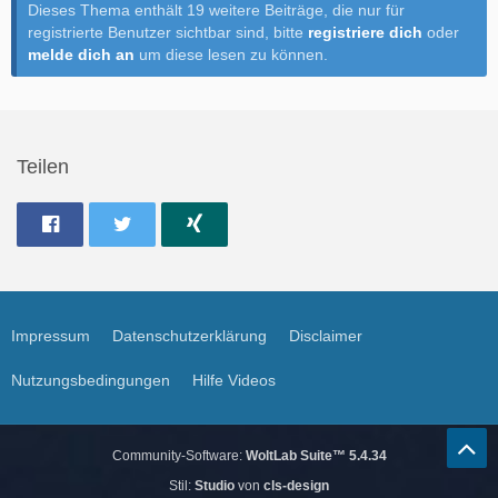
Dieses Thema enthält 19 weitere Beiträge, die nur für
registrierte Benutzer sichtbar sind, bitte
registriere dich
oder
melde dich an
um diese lesen zu können.
Teilen
Impressum
Datenschutzerklärung
Disclaimer
Nutzungsbedingungen
Hilfe Videos
Community-Software:
WoltLab Suite™ 5.4.34
Stil:
Studio
von
cls-design