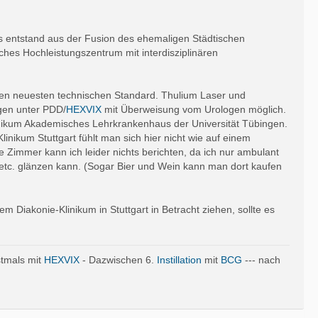
Es entstand aus der Fusion des ehemaligen Städtischen
hes Hochleistungszentrum mit interdisziplinären
t den neuesten technischen Standard. Thulium Laser und
gen unter PDD/
HEXVIX
mit Überweisung vom Urologen möglich.
inikum Akademisches Lehrkrankenhaus der Universität Tübingen.
nikum Stuttgart fühlt man sich hier nicht wie auf einem
e Zimmer kann ich leider nichts berichten, da ich nur ambulant
n etc. glänzen kann. (Sogar Bier und Wein kann man dort kaufen
Diakonie-Klinikum in Stuttgart in Betracht ziehen, sollte es
tmals mit
HEXVIX
- Dazwischen 6.
Instillation
mit
BCG
--- nach