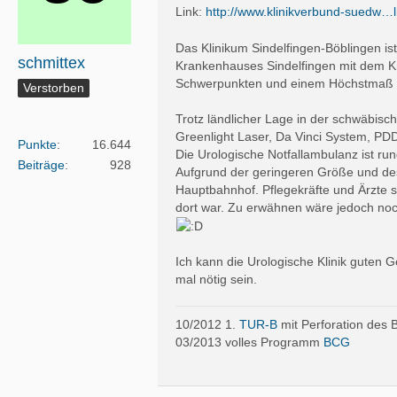
Link:
http://www.klinikverbund-suedw…li
Das Klinikum Sindelfingen-Böblingen is
schmittex
Krankenhauses Sindelfingen mit dem Kr
Schwerpunkten und einem Höchstmaß an
Verstorben
Trotz ländlicher Lage in der schwäbisc
Greenlight Laser, Da Vinci System, PD
Punkte
16.644
Die Urologische Notfallambulanz ist r
Beiträge
928
Aufgrund der geringeren Größe und des 
Hauptbahnhof. Pflegekräfte und Ärzte s
dort war. Zu erwähnen wäre jedoch noch 
Ich kann die Urologische Klinik guten 
mal nötig sein.
10/2012 1.
TUR-B
mit Perforation des 
03/2013 volles Programm
BCG