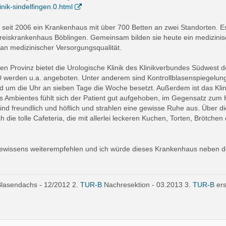
nik-sindelfingen.0.html
t seit 2006 ein Krankenhaus mit über 700 Betten an zwei Standorten. 
eiskrankenhaus Böblingen. Gemeinsam bilden sie heute ein medizinisc
 medizinischer Versorgungsqualität.
hen Provinz bietet die Urologische Klinik des Klinikverbundes Südwes
D werden u.a. angeboten. Unter anderem sind Kontrollblasenspiegelun
und um die Uhr an sieben Tage die Woche besetzt. Außerdem ist das Kl
Ambientes fühlt sich der Patient gut aufgehoben, im Gegensatz zum Kli
ind freundlich und höflich und strahlen eine gewisse Ruhe aus. Über di
die tolle Cafeteria, die mit allerlei leckeren Kuchen, Torten, Brötche
Gewissens weiterempfehlen und ich würde dieses Krankenhaus neben dem 
Blasendachs - 12/2012 2.
TUR-B
Nachresektion - 03.2013 3.
TUR-B
ers