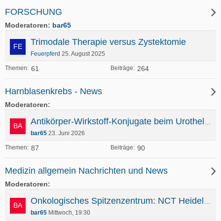
FORSCHUNG
Moderatoren
bar65
Trimodale Therapie versus Zystektomie
Feuerpferd
25. August 2025
61
264
Themen
Beiträge
Harnblasenkrebs - News
Moderatoren
Antikörper-Wirkstoff-Konjugate beim Urothelkarzinom auf dem Vormarsch
bar65
23. Juni 2026
87
90
Themen
Beiträge
Medizin allgemein Nachrichten und News
Moderatoren
Onkologisches Spitzenzentrum: NCT Heidelberg und Mannheim Cancer Center gemeinsam gefördert
bar65
Mittwoch, 19:30