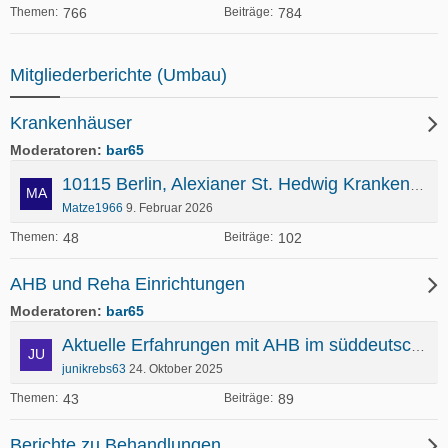
766
784
Themen
Beiträge
Mitgliederberichte (Umbau)
Krankenhäuser
Moderatoren
bar65
10115 Berlin, Alexianer St. Hedwig Krankenhaus
Matze1966
9. Februar 2026
48
102
Themen
Beiträge
AHB und Reha Einrichtungen
Moderatoren
bar65
Aktuelle Erfahrungen mit AHB im süddeutschen Raum bei Uro-Stoma
junikrebs63
24. Oktober 2025
43
89
Themen
Beiträge
Berichte zu Behandlungen