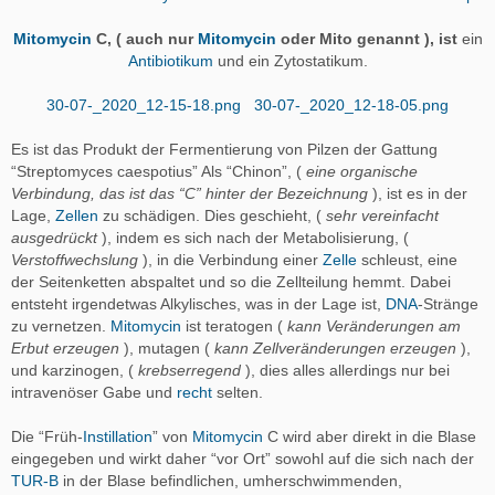
Mitomycin
C, ( auch nur
Mitomycin
oder Mito genannt ), ist
ein
Antibiotikum
und ein Zytostatikum.
30-07-_2020_12-15-18.png
30-07-_2020_12-18-05.png
Es ist das Produkt der Fermentierung von Pilzen der Gattung
“Streptomyces caespotius” Als “Chinon”, (
eine organische
Verbindung, das ist das “C” hinter der Bezeichnung
), ist es in der
Lage,
Zellen
zu schädigen. Dies geschieht, (
sehr vereinfacht
ausgedrückt
), indem es sich nach der Metabolisierung, (
Verstoffwechslung
), in die Verbindung einer
Zelle
schleust, eine
der Seitenketten abspaltet und so die Zellteilung hemmt. Dabei
entsteht irgendetwas Alkylisches, was in der Lage ist,
DNA
-Stränge
zu vernetzen.
Mitomycin
ist teratogen (
kann Veränderungen am
Erbut erzeugen
), mutagen (
kann Zellveränderungen erzeugen
),
und karzinogen, (
krebserregend
), dies alles allerdings nur bei
intravenöser Gabe und
recht
selten.
Die “Früh-
Instillation
” von
Mitomycin
C wird aber direkt in die Blase
eingegeben und wirkt daher “vor Ort” sowohl auf die sich nach der
TUR-B
in der Blase befindlichen, umherschwimmenden,