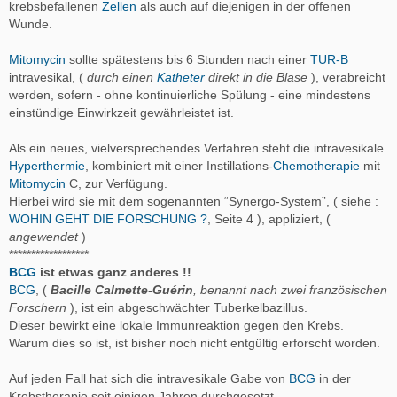
krebsbefallenen
Zellen
als auch auf diejenigen in der offenen
Wunde.
Mitomycin
sollte spätestens bis 6 Stunden nach einer
TUR-B
intravesikal, (
durch einen
Katheter
direkt in die Blase
), verabreicht
werden, sofern - ohne kontinuierliche Spülung - eine mindestens
einstündige Einwirkzeit gewährleistet ist.
Als ein neues, vielversprechendes Verfahren steht die intravesikale
Hyperthermie
, kombiniert mit einer Instillations-
Chemotherapie
mit
Mitomycin
C, zur Verfügung.
Hierbei wird sie mit dem sogenannten “Synergo-System”, ( siehe :
WOHIN GEHT DIE FORSCHUNG ?
, Seite 4 ), appliziert, (
angewendet
)
******************
BCG
ist etwas ganz anderes !!
BCG
, (
Bacille Calmette-Guérin
, benannt nach zwei französischen
Forschern
), ist ein abgeschwächter Tuberkelbazillus.
Dieser bewirkt eine lokale Immunreaktion gegen den Krebs.
Warum dies so ist, ist bisher noch nicht entgültig erforscht worden.
Auf jeden Fall hat sich die intravesikale Gabe von
BCG
in der
Krebstherapie seit einigen Jahren durchgesetzt.