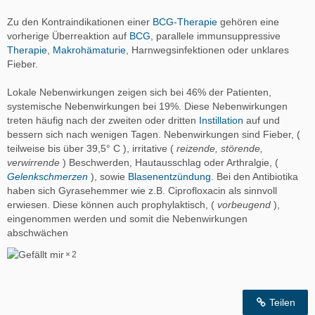
Zu den Kontraindikationen einer
BCG
-
Therapie
gehören eine
vorherige Überreaktion auf
BCG
, parallele immunsuppressive
Therapie
,
Makrohämaturie
, Harnwegsinfektionen oder unklares
Fieber.
Lokale Nebenwirkungen zeigen sich bei 46% der Patienten,
systemische Nebenwirkungen bei 19%. Diese Nebenwirkungen
treten häufig nach der zweiten oder dritten
Instillation
auf und
bessern sich nach wenigen Tagen. Nebenwirkungen sind Fieber, (
teilweise bis über 39,5° C ), irritative (
reizende, störende,
verwirrende
) Beschwerden, Hautausschlag oder Arthralgie, (
Gelenkschmerzen
), sowie
Blasenentzündung
. Bei den Antibiotika
haben sich Gyrasehemmer wie z.B. Ciprofloxacin als sinnvoll
erwiesen. Diese können auch prophylaktisch, (
vorbeugend
),
eingenommen werden und somit die Nebenwirkungen
abschwächen
2
Teilen