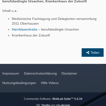
berufsbedingte Ursachen, Krankenhaus der Zukunft
Inhalt u.a.:
Medizinische Fachtagung und Delegierten-versammlung
2011 Oberhausen
Harnblasenkrebs
– berufsbedingte Ursachen
Krankenhaus der Zukunft
Teilen
Impressum
Datenschutzerklärung
Disclaimer
Nutzungsbedingungen
Hilfe Videos
Community-Software:
WoltLab Suite™ 5.4.34
Stil:
Studio
von
cls-design