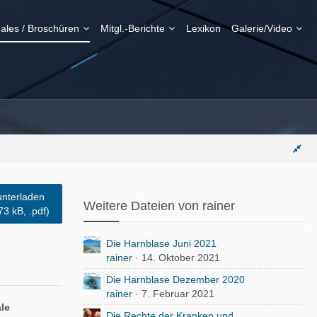
ales / Broschüren
Mitgl.-Berichte
Lexikon
Galerie/Video
nterladen
Weitere Dateien von rainer
73 kB, .pdf)
Die Harnblase Juni 2021
rainer
14. Oktober 2021
Die Harnblase Dezember 2020
rainer
7. Februar 2021
le
Die Rechte der Kranken und