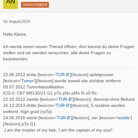
Seniormitglied
19. August 2016
Hallo Kleine,
ich werde einen neuen Therad öffnen, dort kannst du deine Fragen
stellen und wir werden versuchen, alle deine Fragen zu
beantworten.
22.06.2012 erste [lexicon='
TUR-B
'][/lexicon] apfelgrosser
[lexicon='
Tumor
'][/lexicon] wurde soweit wie sichtbar entfernt
03.07.2012 Tumorklassifikation:
ICD-0: C67 M8130/21 G1 pTa pNx pMx l0 v0 Rx
22.10.2012 zweite [lexicon='
TUR-B
'][/lexicon], diesmal ohne Befund
16.12.2013 dritte [lexicon='
TUR-B
'][/lexicon], 5 rezidive wurden
entfernt. high grad (rpTa)
24.06.2016 vierte [lexicon='
TUR-B
'][/lexicon], ein [lexicon='
rezidiv
']
[/lexicon] pTa G1
„I am the master of my fate, I am the captain of my soul“