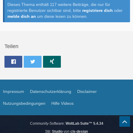
Dieses Thema enthält 117 weitere Beiträge, die nur für
registrierte Benutzer sichtbar sind, bitte
registriere dich
oder
melde dich an
um diese lesen zu können.
Teilen
Impressum
Datenschutzerklärung
Disclaimer
Nutzungsbedingungen
Hilfe Videos
Community-Software:
WoltLab Suite™ 5.4.34
Stil:
Studio
von
cls-design