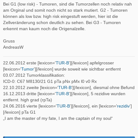
Bei G1 (low risk) - Tumoren, sind die Tumorzellen noch relativ nah
am Orginal und somit noch nicht so stark mutiert. G2 - Tumoren
können als low bzw. high risk eingestuft werden, hier ist die
Zellveränderung schon deutlich zu sehen. Bei G3 - Tumoren
erkennt man kaum noch die Origenalzelle.
Gruss
AndreasW
22.06.2012 erste [lexicon='
TUR-B
'][/lexicon] apfelgrosser
[lexicon='
Tumor
'][/lexicon] wurde soweit wie sichtbar entfernt
03.07.2012 Tumorklassifikation:
ICD-0: C67 M8130/21 G1 pTa pNx pMx l0 v0 Rx
22.10.2012 zweite [lexicon='
TUR-B
'][/lexicon], diesmal ohne Befund
16.12.2013 dritte [lexicon='
TUR-B
'][/lexicon], 5 rezidive wurden
entfernt. high grad (rpTa)
24.06.2016 vierte [lexicon='
TUR-B
'][/lexicon], ein [lexicon='
rezidiv
']
[/lexicon] pTa G1
„I am the master of my fate, I am the captain of my soul“