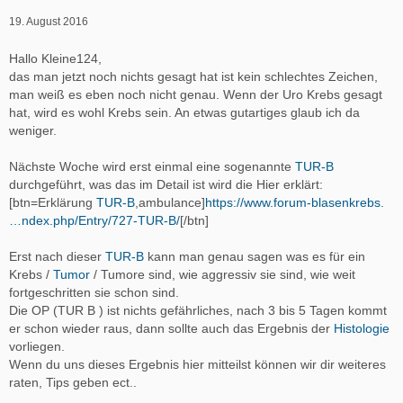
19. August 2016
Hallo Kleine124,
das man jetzt noch nichts gesagt hat ist kein schlechtes Zeichen,
man weiß es eben noch nicht genau. Wenn der Uro Krebs gesagt
hat, wird es wohl Krebs sein. An etwas gutartiges glaub ich da
weniger.
Nächste Woche wird erst einmal eine sogenannte
TUR-B
durchgeführt, was das im Detail ist wird die Hier erklärt:
[btn=Erklärung
TUR-B
,ambulance]
https://www.forum-blasenkrebs.
…ndex.php/Entry/727-TUR-B/
[/btn]
Erst nach dieser
TUR-B
kann man genau sagen was es für ein
Krebs /
Tumor
/ Tumore sind, wie aggressiv sie sind, wie weit
fortgeschritten sie schon sind.
Die OP (TUR B ) ist nichts gefährliches, nach 3 bis 5 Tagen kommt
er schon wieder raus, dann sollte auch das Ergebnis der
Histologie
vorliegen.
Wenn du uns dieses Ergebnis hier mitteilst können wir dir weiteres
raten, Tips geben ect..