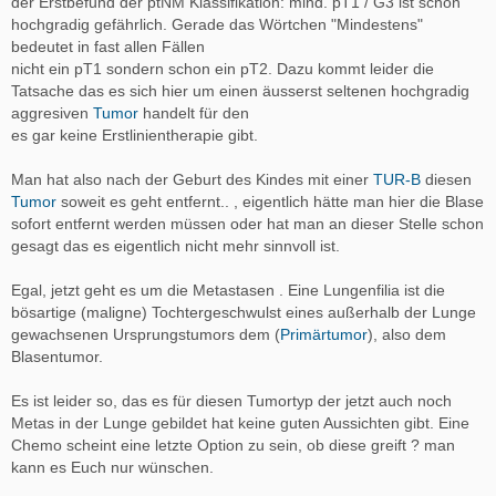
der Erstbefund der ptNM Klassifikation: mind. pT1 / G3 ist schon
hochgradig gefährlich. Gerade das Wörtchen "Mindestens"
bedeutet in fast allen Fällen
nicht ein pT1 sondern schon ein pT2. Dazu kommt leider die
Tatsache das es sich hier um einen äusserst seltenen hochgradig
aggresiven
Tumor
handelt für den
es gar keine Erstlinientherapie gibt.
Man hat also nach der Geburt des Kindes mit einer
TUR-B
diesen
Tumor
soweit es geht entfernt.. , eigentlich hätte man hier die Blase
sofort entfernt werden müssen oder hat man an dieser Stelle schon
gesagt das es eigentlich nicht mehr sinnvoll ist.
Egal, jetzt geht es um die Metastasen . Eine Lungenfilia ist die
bösartige (maligne) Tochtergeschwulst eines außerhalb der Lunge
gewachsenen Ursprungstumors dem (
Primärtumor
), also dem
Blasentumor.
Es ist leider so, das es für diesen Tumortyp der jetzt auch noch
Metas in der Lunge gebildet hat keine guten Aussichten gibt. Eine
Chemo scheint eine letzte Option zu sein, ob diese greift ? man
kann es Euch nur wünschen.