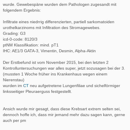
wurde. Gewebespäne wurden dem Pathologen zugesandt mit
folgendem Ergebnis:
Infiltrate eines niedrrig differenzierten, partiell sarkomatoiden
urothelkarzinoms mit Infiltration des Stromagewebes.
Grading: G3
icd-0-code: 8120/3
ptNM Klassifikation: mind. pT1
IHC: AE1/3 GATA-3, Vimentin, Desmin, Alpha-Aktin
Der Erstbefund ist vom November 2015, bei den letzten 2
Kontrolluntersuchungen war alles super, jetzt sozusagen bei der 3.
(mussten 1 Woche früher ins Krankenhaus wegen einem
Nierenstau)
wurden im
CT
neu aufgetretene Lungenfiliae und sichelförmiger
linksseitiger Pleuraerguss festgestellt.
Ansich wurde mir gesagt, dass diese Krebsart extrem selten sei,
dennoch hoffe ich, dass mir jemand mehr dazu sagen kann, gerne
auch per pm