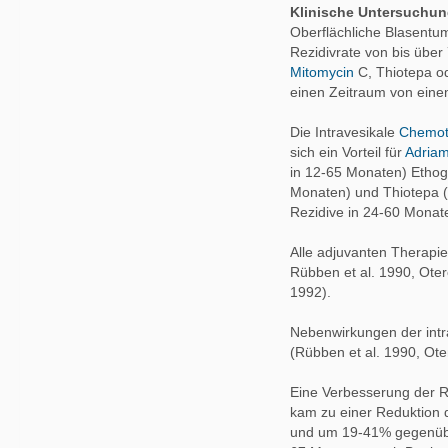
Klinische Untersuchun
Oberflächliche Blasentu
Rezidivrate von bis über
Mitomycin
C, Thiotepa o
einen Zeitraum von ein
Die Intravesikale
Chemot
sich ein Vorteil für
Adriam
in 12-65 Monaten) Ethog
Monaten) und Thiotepa 
Rezidive in 24-60 Monat
Alle adjuvanten Therapie
Rübben et al. 1990, Otero
1992).
Nebenwirkungen der int
(Rübben et al. 1990, Oter
Eine Verbesserung der Re
kam zu einer Reduktion
und um 19-41% gegenü