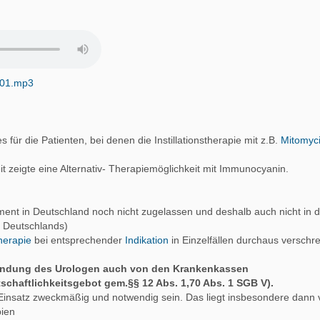
01.mp3
s für die Patienten, bei denen die Instillationstherapie mit z.B.
Mitomyc
it zeigte eine Alternativ- Therapiemöglichkeit mit Immunocyanin.
ment in Deutschland noch nicht zugelassen und deshalb auch nicht in 
e Deutschlands)
herapie
bei entsprechender
Indikation
in Einzelfällen durchaus verschr
ndung des Urologen auch von den Krankenkassen
chaftlichkeitsgebot gem.§§ 12 Abs. 1,70 Abs. 1 SGB V).
insatz zweckmäßig und notwendig sein. Das liegt insbesondere dann 
pien