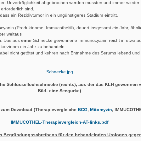
gen Unverträglichkeit abgebrochen werden mussten und immer wieder
erforderlich sind,
dass ein Rezidivtumor in ein ungünstigeres Stadium eintritt.
yanin (Produktname: Immucothel®), dauert insgesamt ein Jahr, ähnli
ber weitaus
n. Das aus
einer
Schnecke gewonnene Immunocyanin reicht in etwa au
nkarzinom ein Jahr zu behandeln.
abei nicht getötet und kehren nach Entnahme des Serums lebend und
Schnecke.jpg
che Schlüssellochschnecke (rechts), aus der das KLH gewonnen wi
Bild: eine Seegurke)
F zum Download (Therapievergleiche
BCG
,
Mitomyzin
, IMMUCOTHE
IMMUCOTHEL-Therapievergleich-AT-links.pdf
nes Begründungsschreibens für den behandelnden Urologen gege