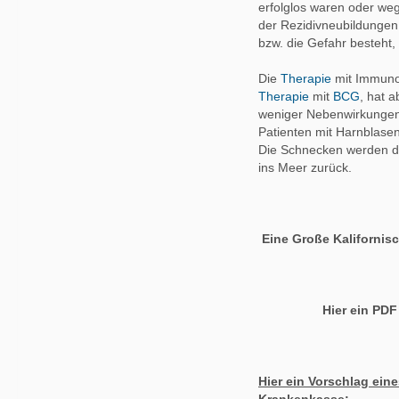
erfolglos waren oder we
der Rezidivneubildungen 
bzw. die Gefahr besteht, 
Die
Therapie
mit Immunoc
Therapie
mit
BCG
, hat a
weniger Nebenwirkunge
Patienten mit Harnblase
Die Schnecken werden d
ins Meer zurück.
Eine Große Kalifornis
Hier ein PD
Hier ein Vorschlag ei