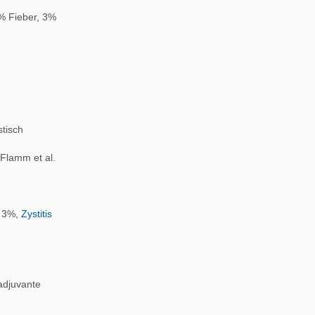
0% Fieber, 3%
stisch
 Flamm et al.
i 3%,
Zystitis
adjuvante