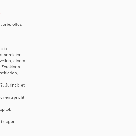
.
tfarbstoffes
 die
unreaktion.
zellen, einem
 Zytokinen
schieden,
, Jurincic et
ur entspricht
pitel,
rt gegen