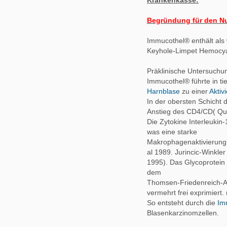
Krankenkasse:
Begründung für den Nu
Immucothel® enthält als 
Keyhole-Limpet Hemocya
Präklinische Untersuchu
Immucothel® führte in t
Harnblase
zu einer
Aktiv
In der obersten Schicht 
Anstieg des CD4/CD( Quo
Die Zytokine Interleuki
was eine starke
Makrophagenaktivierung a
al 1989. Jurincic-Winkler 
1995). Das Glycoprotein 
dem
Thomsen-Friedenreich-An
vermehrt frei exprimiert. 
So entsteht durch die
Im
Blasenkarzinomzellen.