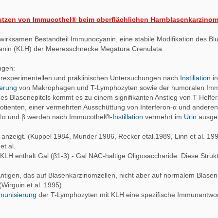
tzen von Immucothel® beim oberflächlichen Harnblasenkarzinom
wirksamen Bestandteil Immunocyanin, eine stabile Modifikation des Blu
nin (KLH) der Meeresschnecke Megatura Crenulata.
ngen:
ierexperimentellen und präklinischen Untersuchungen nach
Instillation
in
ierung
von Makrophagen und T-Lymphozyten sowie der humoralen Imm
des Blasenepitels kommt es zu einem signifikanten Anstieg von T-Helfer
tienten, einer vermehrten Ausschüttung von Interferon-α und anderen
n-1α und β werden nach Immucothel®-
Instillation
vermehrt im
Urin
ausge
nzeigt. (Kuppel 1984, Munder 1986, Recker etal.1989, Linn et al. 1997
et al.
KLH enthält Gal (β1-3) - Gal NAC-haltige Oligosaccharide. Diese Strukt
tigen, das auf Blasenkarzinomzellen, nicht aber auf normalem Blasene
(Wirguin et al. 1995).
munisierung
der T-Lymphozyten mit KLH eine spezifische Immunantwo