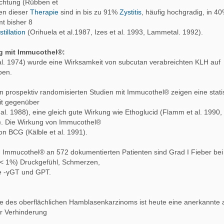
chtung (Rübben et
en dieser
Therapie
sind in bis zu 91%
Zystitis
, häufig hochgradig, in 4
t bisher 8
stillation
(Orihuela et al.1987, Izes et al. 1993, Lammetal. 1992).
ng mit Immucothel®:
al. 1974) wurde eine Wirksamkeit von subcutan verabreichten KLH auf
ben.
n prospektiv randomisierten Studien mit Immucothel® zeigen eine stati
it gegenüber
 al. 1988), eine gleich gute Wirkung wie Ethoglucid (Flamm et al. 1990,
). Die Wirkung von Immucothel®
von BCG (Kälble et al. 1991).
Immucothel® an 572 dokumentierten Patienten sind Grad I Fieber be
 (< 1%) Druckgefühl, Schmerzen,
e -γGT und GPT.
axe des oberflächlichen Hamblasenkarzinoms ist heute eine anerkannte 
r Verhinderung
.