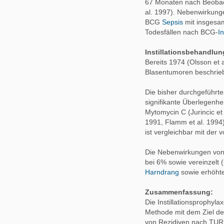
67 Monaten nach Beoba
al. 1997). Nebenwirkung
BCG
Sepsis
mit insgesam
Todesfällen nach BCG-
In
Instillationsbehandlu
Bereits 1974 (Olsson et 
Blasentumoren beschrie
Die bisher durchgeführte
signifikante Überlegenhe
Mytomycin C (Jurincic et
1991, Flamm et al. 1994
ist vergleichbar mit der 
Die Nebenwirkungen von 
bei 6% sowie vereinzelt
Harndrang
sowie erhöht
Zusammenfassung:
Die Instillationsprophyl
Methode mit dem Ziel de
von Rezidiven nach TUR