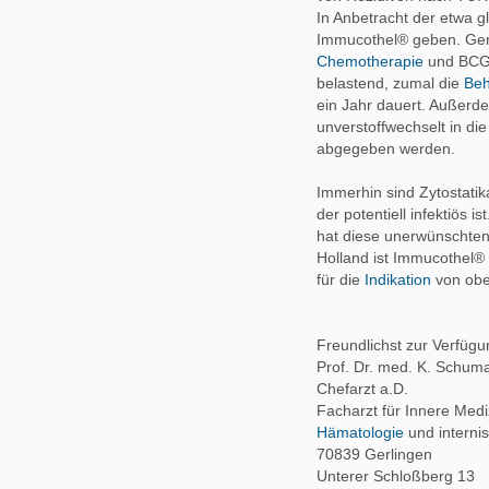
In Anbetracht der etwa g
Immucothel® geben. Ger
Chemotherapie
und BCG 
belastend, zumal die
Beh
ein Jahr dauert. Außerdem
unverstoffwechselt in d
abgegeben werden.
Immerhin sind Zytostati
der potentiell infektiös i
hat diese unerwünschten 
Holland ist Immucothel® 
für die
Indikation
von ober
Freundlichst zur Verfügun
Prof. Dr. med. K. Schum
Chefarzt a.D.
Facharzt für Innere Medi
Hämatologie
und interni
70839 Gerlingen
Unterer Schloßberg 13