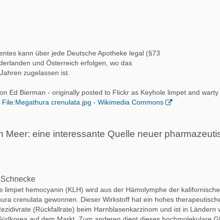
ntes kann über jede Deutsche Apotheke legal (§73
erlanden und Österreich erfolgen, wo das
Jahren zugelassen ist.
on Ed Bierman - originally posted to Flickr as Keyhole limpet and warty
File:Megathura crenulata.jpg - Wikimedia Commons
m Meer: eine interessante Quelle neuer pharmazeuti
ne Schnecke
e limpet hemocyanin (KLH) wird aus der Hämolymphe der kalifornisch
a crenulata gewonnen. Dieser Wirkstoff hat ein hohes therapeutische
ezidivrate (Rückfallrate) beim Harnblasenkarzinom und ist in Ländern 
, Südkorea auf dem Markt. Zum anderen dient dieses hochmolekulare G