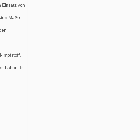
n Einsatz von
hsten Maße
rden,
Impfstoff,
en haben. In