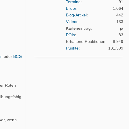
Termine
91
Bilder
1.064
Blog-Artikel
442
Videos
133
Karteneintrag
ja
POIs
83
Erhaltene Reaktionen
8.949
Punkte
131.399
in
oder
BCG
der Roten
eibungsfähig
vor, wenn