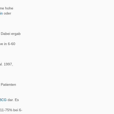
ine hohe
in
oder
. Dabei ergab
e in 6-60
l. 1997,
 Patienten
BCG
dar. Es
 11-75% bei 6-