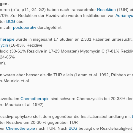
gen:
moren (pTa, pT1, G1-G2) haben nach transuretraler
Resektion
(TUR) e
 70%. Zur Reduktion der Rezidivrate werden Instillationen von
Adriamyc
der
BCG
über
em Jahr
postoperativ
durchgeführt.
herapie
wurde in insgesamt 17 Studien an 2.331 Patienten untersucht
ycin
(16-83% Rezidive
lucid (30-61% Rezidive in 17-29 Monaten) Mytomycin C (7-81% Rezidiv
(24-65%
en).
n waren aber besser als die TUR allein (Lamm et al. 1992, Rübben et a
-Mauricio et al.
ravesikalen
Chemotherapie
sind schwere Chemozystitis bei 20-38% der
o-Mauricio et al. 1992).
zidivprophylaxe stellt dem gegenüber die Instillationsbehandlung mit
 der Rezidive um 20-30 % gegenüber TUR
ber
Chemotherapie
nach TUR. Nach
BCG
beträgt die Rezidivhäufigkeit