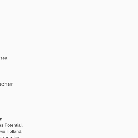
 sea
scher
en
s Potential.
wie Holland,
lykoprotein