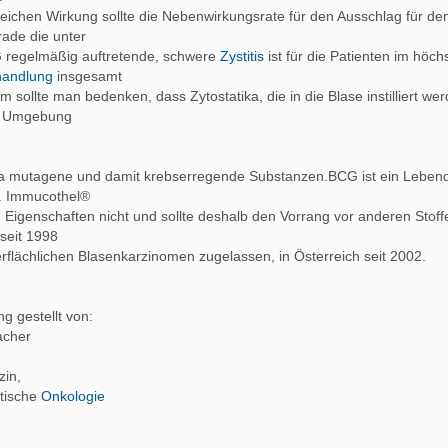
leichen Wirkung sollte die Nebenwirkungsrate für den Ausschlag für de
ade die unter
regelmäßig auftretende, schwere
Zystitis
ist für die Patienten im höc
andlung
insgesamt
 sollte man bedenken, dass Zytostatika, die in die Blase instilliert we
ie Umgebung
ka mutagene und damit krebserregende Substanzen.BCG ist ein Lebend-
st. Immucothel®
Eigenschaften nicht und sollte deshalb den Vorrang vor anderen Stoff
seit 1998
flächlichen Blasenkarzinomen zugelassen, in Österreich seit 2002.
g gestellt von:
acher
zin,
stische
Onkologie