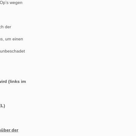
 Op’s wegen
ch der
s, um einen
 unbeschadet
rd (links im
L)
nüber der