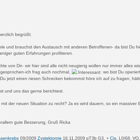
erzlich begrüßt.
ele und brauchst den Austausch mit anderen Betroffenen- da bist Du hie
iger guten Erfahrungen profitieren.
hte von Dir- wir hier sind alle nicht neugierig wollen nur immer alles 
ngesprochen-ich frag auch nochmal,
wo bist Du operier
 Du jetzt einen riesen Schrecken bekommst höre ich auf zu fragen, hätt
t und uns das gerne berichtest.
 mit der neuen Situation zu recht? Ja es wird dauern, so ein massiver E
rallem gute Besserung, Gruß Ricka
asenkrebs
09/2009
Zystektomie
16.11.2009 pT3b G3, +
Cis
, L0/68, VO