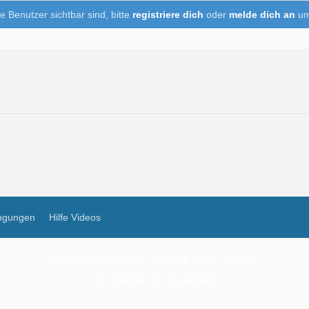
e Benutzer sichtbar sind, bitte
registriere dich
oder
melde dich an
um
ngungen
Hilfe Videos
Community-Software:
WoltLab Suite™ 5.4.34
Stil:
Studio
von
cls-design