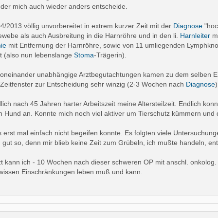
 oder mich auch wieder anders entscheide.
04/2013 völlig unvorbereitet in extrem kurzer Zeit mit der
Diagnose
"hoc
ewebe als auch Ausbreitung in die Harnröhre und in den li.
Harnleiter
mi
ie
mit Entfernung der Harnröhre, sowie von 11 umliegenden Lymphknote
t (also nun lebenslange
Stoma
-Trägerin).
voneinander unabhängige Arztbegutachtungen kamen zu dem selben Erg
 Zeitfenster zur Entscheidung sehr winzig (2-3 Wochen nach
Diagnose
)
lich nach 45 Jahren harter Arbeitszeit meine Altersteilzeit. Endlich ko
 Hund an. Konnte mich noch viel aktiver um Tierschutz kümmern und 
s erst mal einfach nicht begeifen konnte. Es folgten viele Untersuchun
h gut so, denn mir blieb keine Zeit zum Grübeln, ich mußte handeln, en
zt kann ich - 10 Wochen nach dieser schweren OP mit anschl. onkolog. A
 gewissen Einschränkungen leben muß und kann.