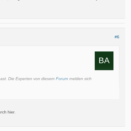
#6
 hast. Die Experten von diesem
Forum
melden sich
rch hier.